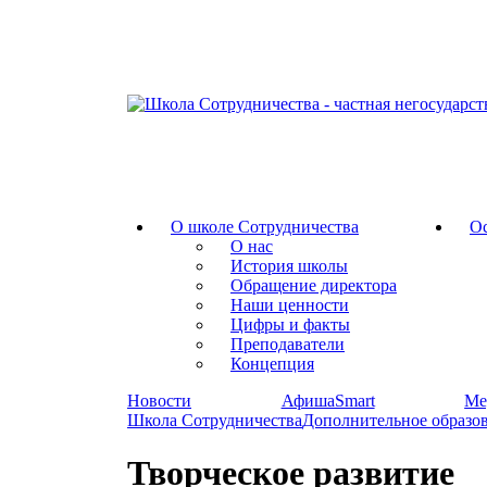
О школе Сотрудничества
Ос
О нас
История школы
Обращение директора
Наши ценности
Цифры и факты
Преподаватели
Концепция
Новости
АфишаSmart
Ме
Школа Сотрудничества
Дополнительное образо
Творческое развитие