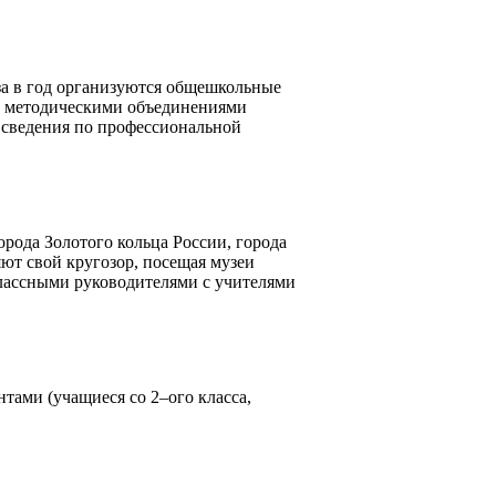
за в год организуются общешкольные
 с методическими объединениями
 сведения по профессиональной
орода Золотого кольца России, города
ют свой кругозор, посещая музеи
лассными руководителями с учителями
тами (учащиеся со 2–ого класса,