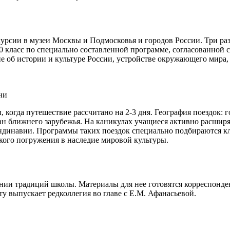
урсии в музеи Москвы и Подмосковья и городов России. Три ра
10 класс по специально составленной программе, согласованной
е об истории и культуре России, устройстве окружающего мира,
ни
когда путешествие рассчитано на 2-3 дня. География поездок: г
ан ближнего зарубежья. На каникулах учащиеся активно расширя
ндинавии. Программы таких поездок специально подбираются к
кого погружения в наследие мировой культуры.
нии традиций школы. Материалы для нее готовятся корреспонден
ету выпускает редколлегия во главе с Е.М. Афанасьевой.