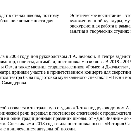
дят в стенах школы, поэтому
Эстетическое воспитание - э
о большие возможности для
художественной культуры, муз
экскурсионная работа в рамк
занятия в творческих студиях
ла в 2008 году, под руководством Л.А. Беловой. В театре задейс
иям: хор, солисты, ансамбли, постановка мюзиклов . В 2018 - 2
ы Оз», а также мюзикл старшеклассников «Ромео и Джульетта»
еатра приняли участие в приветственном концерте для сверстни
том театра была подготовка музыкального спектакля «Песни вое
я Самодурова.
еобразовался в театральную студию «Лето» под руководством А.
сценической речи перешел к постановке спектаклей с продолжит
ся ни один традиционный праздник школы: от «Дня Знаний» до 
. Спектаклями 2018 года стала постановка пьесы «История Сары
а с привлечением актуальной поэзии.