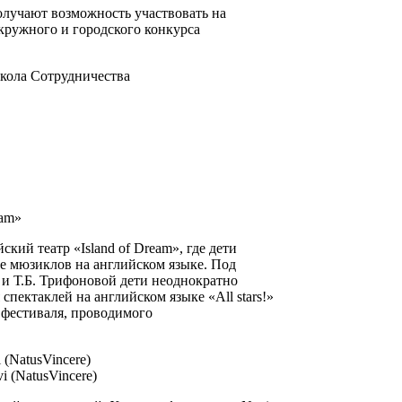
олучают возможность участвовать на
кружного и городского конкурса
eam»
кий театр «Island of Dream», где дети
е мюзиклов на английском языке. Под
 и Т.Б. Трифоновой дети неоднократно
спектаклей на английском языке «All stars!»
м фестиваля, проводимого
i (NatusVincere)