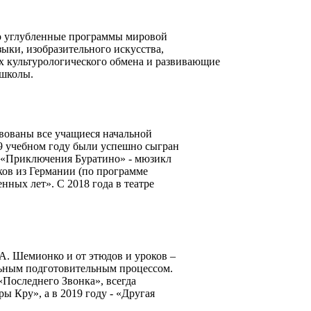
то углубленные программы мировой
ыки, изобразительного искусства,
ах культурологического обмена и развивающие
 школы.
твованы все учащиеся начальной
019 учебном году были успешно сыгран
, «Приключения Буратино» - мюзикл
ков из Германии (по программе
нных лет». С 2018 года в театре
А. Шемионко и от этюдов и уроков –
ельным подготовительным процессом.
«Последнего Звонка», всегда
 Кру», а в 2019 году - «Другая