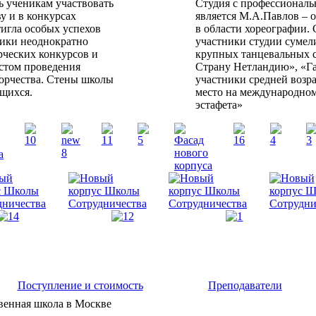
ь ученикам участвовать
Студия с профессиональ
у и в конкурсах
является М.А.Павлов – 
тигла особых успехов
в области хореографии. 
ники неоднократно
участники студии сумел
рческих конкурсов и
крупных танцевальных с
естом проведения
Страну Нетландию», «Га
орчества. Стены школы
участники средней возр
щихся.
место на международном
эстафета»
Поступление и стоимость
Преподаватели