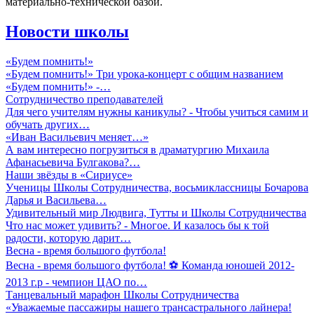
материально-технической базой.
Новости школы
«Будем помнить!»
«Будем помнить!» Три урока-концерт с общим названием
«Будем помнить!» -…
Сотрудничество преподавателей
Для чего учителям нужны каникулы? - Чтобы учиться самим и
обучать других…
«Иван Васильевич меняет…»
А вам интересно погрузиться в драматургию Михаила
Афанасьевича Булгакова?…
Наши звёзды в «Сириусе»
Ученицы Школы Сотрудничества, восьмиклассницы Бочарова
Дарья и Васильева…
Удивительный мир Людвига, Тутты и Школы Сотрудничества
Что нас может удивить? - Многое. И казалось бы к той
радости, которую дарит…
Весна - время большого футбола!
Весна - время большого футбола! ⚽️ Команда юношей 2012-
2013 г.р - чемпион ЦАО по…
Танцевальный марафон Школы Сотрудничества
«Уважаемые пассажиры нашего трансастрального лайнера!