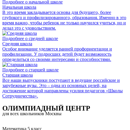
Подробнее о начальной школе
Начальная школа
В это время закладывается основа для будущего, более
глубокого и профилизированного, образования. Именно в это
время важно, чтобы ребенок не только научился учиться, но и
делал это с удовольствием.
Подробнее о средней школе
Средняя школа
Особое внимание уделяется ранней профориентации и
профилизации. У подросших детей будет возможность
определиться со своими интересами и способностями.
Подробнее о старшей школе
Старшая школа
Все наши выпускники поступают в ведущие российские и
зарубежные вузы. Это – одна из основных целей, на
достижение которой направлены усилия педагогов «Школы
Сотрудничества».
ОЛИМПИАДНЫЙ ЦЕНТР
для всех школьников Москвы
Математика 5 класс