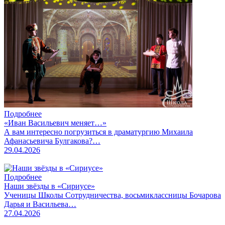
Подробнее
«Иван Васильевич меняет…»
А вам интересно погрузиться в драматургию Михаила
Афанасьевича Булгакова?…
29.04.2026
Подробнее
Наши звёзды в «Сириусе»
Ученицы Школы Сотрудничества, восьмиклассницы Бочарова
Дарья и Васильева…
27.04.2026